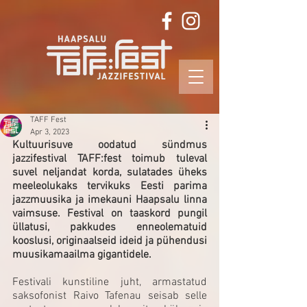
TAFF Fest
Apr 3, 2023
Kultuurisuve oodatud sündmus 
jazzifestival TAFF:fest toimub tuleval 
suvel neljandat korda, sulatades üheks 
meeleolukaks tervikuks Eesti parima 
jazzmuusika ja imekauni Haapsalu linna 
vaimsuse. Festival on taaskord pungil 
üllatusi, pakkudes enneolematuid 
kooslusi, originaalseid ideid ja pühendusi 
muusikamaailma gigantidele. 
Festivali kunstiline juht, armastatud 
saksofonist Raivo Tafenau seisab selle 