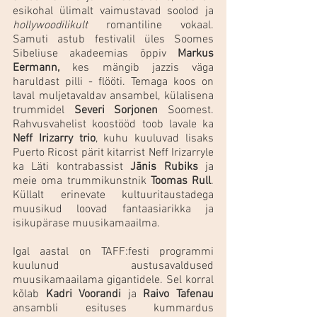
esikohal ülimalt vaimustavad soolod ja 
hollywoodilikult 
romantiline vokaal.  
Samuti astub festivalil üles Soomes 
Sibeliuse akadeemias õppiv 
Markus 
Eermann,
 kes mängib jazzis väga 
haruldast pilli - flööti. Temaga koos on 
laval muljetavaldav ansambel, külalisena 
trummidel 
Severi Sorjonen
 Soomest. 
Rahvusvahelist koostööd toob lavale ka 
Neff Irizarry trio
, kuhu kuuluvad lisaks 
Puerto Ricost pärit kitarrist Neff Irizarryle 
ka Läti kontrabassist 
Jānis Rubiks 
ja 
meie oma trummikunstnik 
Toomas Rull
. 
Küllalt erinevate kultuuritaustadega 
muusikud loovad fantaasiarikka ja 
isikupärase muusikamaailma.
Igal aastal on TAFF:festi programmi 
kuulunud austusavaldused 
muusikamaailama gigantidele. Sel korral 
kõlab 
Kadri Voorandi
 ja 
Raivo Tafenau
ansambli esituses kummardus 