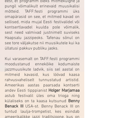
eest, et programm oleks mitmekülgne ja 
pungil võimalikult erinevaid muusikalisi 
mõtteid. TAFF:festi programmi üks 
omapärasid on see, et mitmed kavad on 
sellised, mida mujal Eesti festivalidel või 
kontsertlavadel kuulda pole võimalik, 
sest need valmivad justnimelt suviseks 
Haapsalu jazzipeoks. Tafenau sõnul on 
see tore väljakutse nii muusikutele kui ka 
üllatusi pakkuv publiku jaoks. 
Kui varasemalt on TAFF:festi programmi 
moodustanud ennekõike kodumaiste 
jazzmuusikute ladvik, siis sel aastal on 
mitmeid kavasid, kus löövad kaasa 
rahvusvaheliselt tunnustatud artistid. 
Ameerikas aastas paarsada kontserti 
andev Eesti tipppianist 
Holger Marjamaa
astub festivalil üles oma trioga ning 
külaliseks on ta kaasa kutsunud 
Benny 
Benack III
 USA-st. Benny Benack III on 
tuntud laulja-trompetist, kes esindab 
ameerikalikke jazzi traditsioone, kus on 