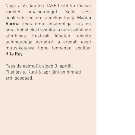
Nagu alati, kuuleb TAFF:festil ka tänavu 
värsket omaloomingut. Selle eest 
hoolitseb seekord andekas laulja 
Maarja 
Aarma
 koos oma ansambliga, kus on 
omal kohal elektroonika ja naturaalpillide 
sümbioos. Festivali lõpetab rohkete 
auhindadega pärjatud ja eredalt eesti 
muusikataeva tippu lennanud soulitar 
Rita Ray
. 
Passide eelmüük algab 3. aprillil 
Piletilevis. Kuni 6. aprillini on hinnad 
eriti soodsad.