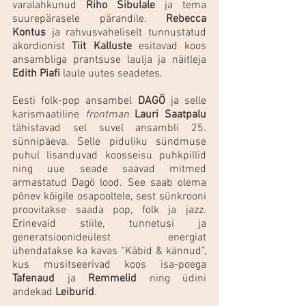
varalahkunud 
Riho Sibulale
 ja tema 
suurepärasele pärandile. 
Rebecca 
Kontus
 ja rahvusvaheliselt tunnustatud 
akordionist 
Tiit Kalluste
 esitavad koos 
ansambliga prantsuse laulja ja näitleja 
Edith Piafi
 laule uutes seadetes. 
Eesti folk-pop ansambel 
DAGÖ 
ja selle 
karismaatiline 
frontman
Lauri Saatpalu
tähistavad sel suvel ansambli 25. 
sünnipäeva. Selle piduliku sündmuse 
puhul lisanduvad koosseisu puhkpillid 
ning uue seade saavad mitmed 
armastatud Dagö lood. See saab olema 
põnev kõigile osapooltele, sest sünkrooni 
proovitakse saada pop, folk ja jazz. 
Erinevaid stiile, tunnetusi ja 
generatsioonideülest energiat 
ühendatakse ka kavas “Käbid & kännud”,  
kus musitseerivad koos isa-poega 
Tafenaud
 ja 
Remmelid
 ning üdini 
andekad
 Leiburid
. 