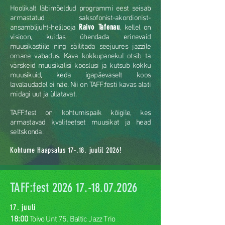
Hoolikalt läbimõeldud programmi eest seisab
armastatud saksofonist-akordionist-
Raivo Tafenau
ansamblijuht-helilooja
, kellel on
visioon, kuidas ühendada erinevaid
muusikastiile ning säilitada seejuures jazzile
omane vabadus. Kava kokkupanekul otsib ta
värskeid muusikalisi kooslusi ja kutsub kokku
muusikuid, keda igapäevaselt koos
lavalaudadel ei näe. Nii on TAFF:festi kavas alati
midagi uut ja üllatavat.
TAFF:fest on kohtumispaik kõigile, kes
armastavad kvaliteetset muusikat ja head
seltskonda.
Kohtume Haapsalus 17-.18. juulil 2026!
TAFF:fest
2026 17.-18.07.2026
17. juuli
18:00
Toivo Unt 75. Baltic Jazz Trio