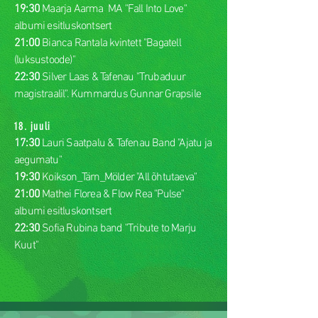
19:30
Maarja Aarma MA "Fall Into Love"
albumi esitluskontsert
21:00
Bianca Rantala kvintett "Bagatell
(luksustoode)"
22:30
Silver Laas & Tafenau "Trubaduur
magistraalil". Kummardus Gunnar Grapsile
18. juuli
17:30
Lauri Saatpalu & Tafenau Band "Ajatu ja
aegumatu"
19:30
Koikson_Tärn_Mölder "All õhtutaeva"
21:00
Mathei Florea & Flow Rea "Pulse"
albumi esitluskontsert
22:30
Sofia Rubina band "Tribute to Marju
Kuut"