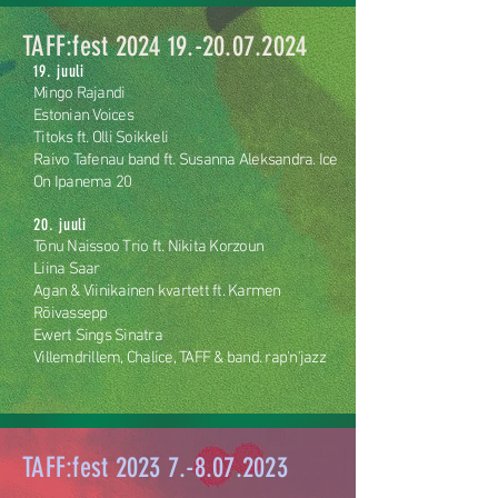
TAFF:fest
2024 19.-20.07.2024
19. juuli
Mingo Rajandi
Estonian Voices
Titoks ft. Olli Soikkeli
Raivo Tafenau band ft. Susanna Aleksandra. Ice
On Ipanema 20
20. juuli
Tõnu Naissoo Trio ft. Nikita Korzoun
Liina Saar
Agan & Viinikainen kvartett ft. Karmen
Rõivassepp
Ewert Sings Sinatra
Villemdrillem, Chalice, TAFF & band. rap'n'jazz
TAFF:fest
2023 7.-8.07.2023