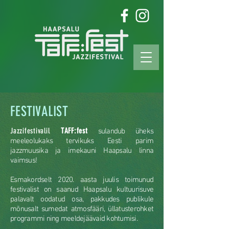
FESTIVALIST
Jazzifestivalil
TAFF:fest
sulandub üheks
meeleolukaks tervikuks Eesti parim
jazzmuusika ja imekauni Haapsalu linna
vaimsus!
Esmakordselt 2020. aasta juulis toimunud
festivalist on saanud Haapsalu kultuurisuve
palavalt oodatud osa, pakkudes publikule
mõnusalt sumedat atmosfääri, üllatusterohket
programmi ning meeldejäävaid kohtumisi.