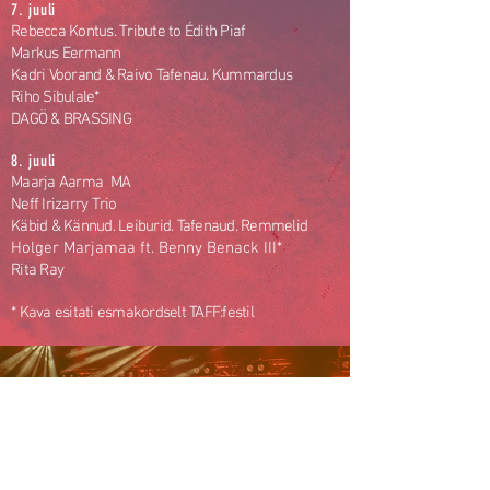
7. juuli
Rebecca Kontus. Tribute to Édith Piaf
Markus Eermann
Kadri Voorand & Raivo Tafenau. Kummardus
Riho Sibulale*
DAGÖ & BRASSING
8. juuli
Maarja Aarma MA
Neff Irizarry Trio
Käbid & Kännud. Leiburid. Tafenaud. Remmelid
Holger Marjamaa ft. Benny Benack III
*
Rita Ray
* Kava esitati esmakordselt TAFF:festil