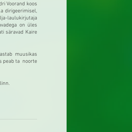
dri Voorand koos 
 dirigeerimisel, 
a-laulukirjutaja 
vadega on üles 
ti säravad Kaire 
astab muusikas 
s peab ta  noorte 
linn.