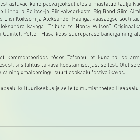
est astuvad kahe päeva jooksul üles armastatud laulja Ka
o Linna ja Politse-ja Piirivalveorkestri Big Band Siim Aimla
 Liisi Koiksoni ja Aleksander Paaliga, kaasaegse souli laulj
eksandra kavaga “Tribute to Nancy Wilson”. Originaalka
i Quintet, Petteri Hasa koos suurepärase bändiga ning ala
 
st kommenteerides tõdes Tafenau, et kuna ta ise arm
lesust, siis lähtus ta kava koostamisel just sellest. Olulisek
ust ning omaloomingu suurt osakaalu festivalikavas. 
aapsalu kultuurikeskus ja selle toimumist toetab Haapsalu 