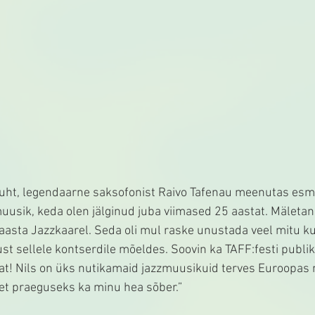
 juht, legendaarne saksofonist Raivo Tafenau meenutas esm
uusik, keda olen jälginud juba viimased 25 aastat. Mäletan 
aasta Jazzkaarel. Seda oli mul raske unustada veel mitu k
st sellele kontserdile mõeldes. Soovin ka TAFF:festi publi
at! Nils on üks nutikamaid jazzmuusikuid terves Euroopas 
t praeguseks ka minu hea sõber.”  