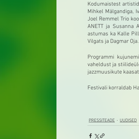
Kodumaistest artistid
Mihkel Mälgandiga, Iv
Joel Remmel Trio koos
ANETT ja Susanna Al
astumas ka Kalle Pill
Vilgats ja Dagmar Oja.
Programmi kujunemi
vaheldust ja stiilideü
jazzmuusikute kaasat
Festivali korraldab H
PRESSITEADE
UUDISED