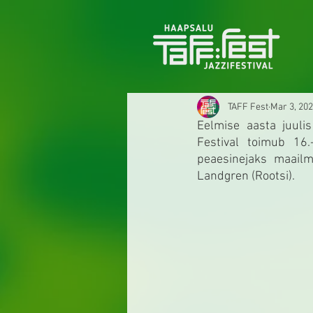
TAFF Fest
Mar 3, 20
Eelmise aasta juuli
Festival toimub 16.
peaesinejaks maailma
Landgren (Rootsi).