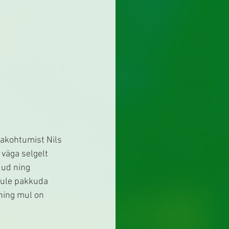
akohtumist Nils 
väga selgelt 
uud ning 
kule pakkuda 
ning mul on 