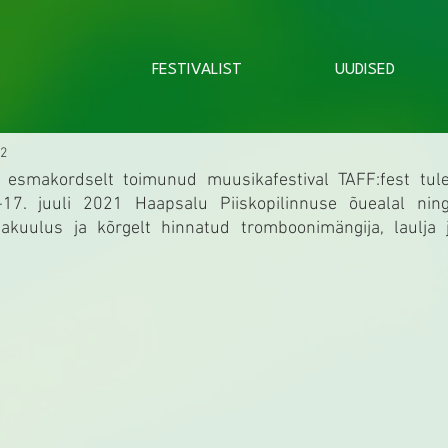
FESTIVALIST
UUDISED
22
s esmakordselt toimunud muusikafestival TAFF:fest tule
-17. juuli 2021 Haapsalu Piiskopilinnuse õuealal ning
kuulus ja kõrgelt hinnatud tromboonimängija, laulja ja