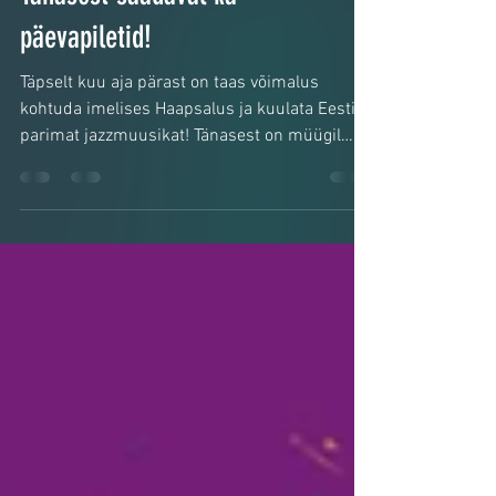
Jun 7, 2023
Tänasest saadaval ka
päevapiletid!
Täpselt kuu aja pärast on taas võimalus
kohtuda imelises Haapsalus ja kuulata Eesti
parimat jazzmuusikat! Tänasest on müügil
TAFF:festi...