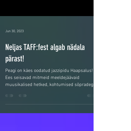
Jun 30, 2023
Neljas TAFF:fest algab nädala
pärast!
Peagi on käes oodatud jazzipidu Haapsalus!
Ees seisavad mitmeid meeldejäävaid
muusikalised hetked, kohtumised sõpradega
ning mõnus...