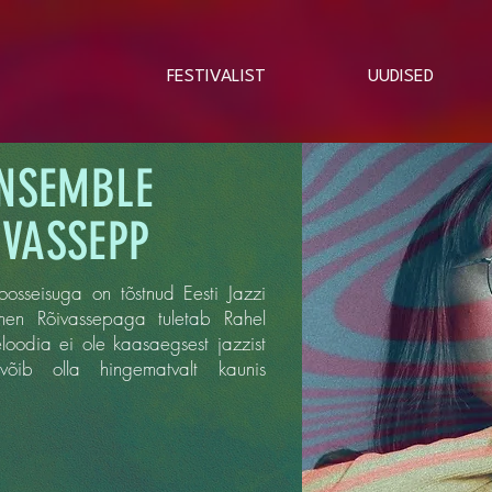
FESTIVALIST
UUDISED
ENSEMBLE
VASSEPP
oosseisuga on tõstnud Eesti Jazzi
men Rõivassepaga tuletab Rahel
eloodia ei ole kaasaegsest jazzist
õib olla hingematvalt kaunis