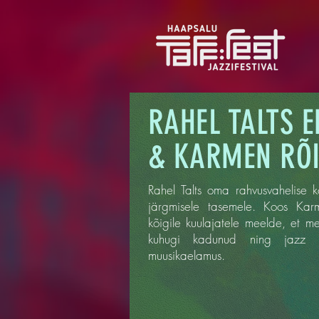
RAHEL TALTS 
& KARMEN RÕI
Rahel Talts oma rahvusvahelise k
järgmisele tasemele. Koos Kar
kõigile kuulajatele meelde, et m
kuhugi kadunud ning jazz v
muusikaelamus.